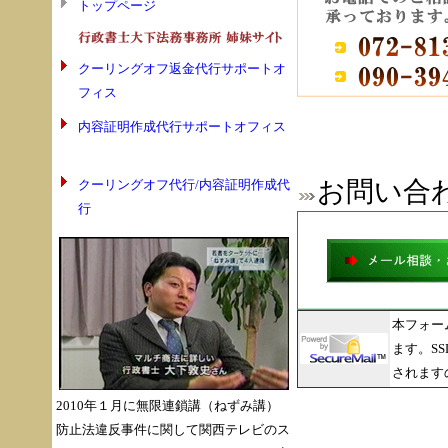
トップページ
クーリングオフ返金代行サポートオ
フィス
内容証明作成代行サポートオフィス
お問い合
クーリングオフ代行/内容証明作成代
行
本フォーム
ます。S
されます
2010年１月に無限連鎖講（ねずみ講）
防止法違反事件に関して関西テレビのス