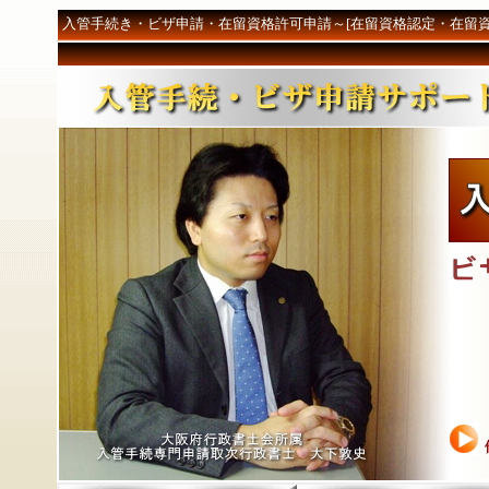
入管手続き・ビザ申請・在留資格許可申請～[在留資格認定・在留